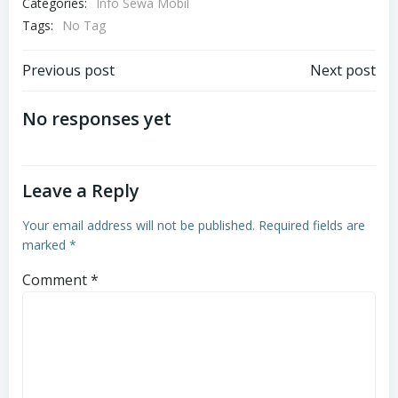
Categories:
Info Sewa Mobil
Tags:
No Tag
Post
Post
Previous post
Next post
navigation
navigation
No responses yet
Leave a Reply
Your email address will not be published.
Required fields are
marked
*
Comment
*