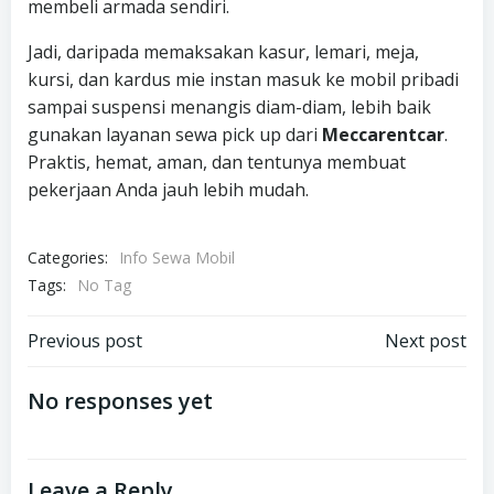
membeli armada sendiri.
Jadi, daripada memaksakan kasur, lemari, meja,
kursi, dan kardus mie instan masuk ke mobil pribadi
sampai suspensi menangis diam-diam, lebih baik
gunakan layanan sewa pick up dari
Meccarentcar
.
Praktis, hemat, aman, dan tentunya membuat
pekerjaan Anda jauh lebih mudah.
Categories:
Info Sewa Mobil
Tags:
No Tag
Post
Post
Previous post
Next post
navigation
navigation
No responses yet
Leave a Reply