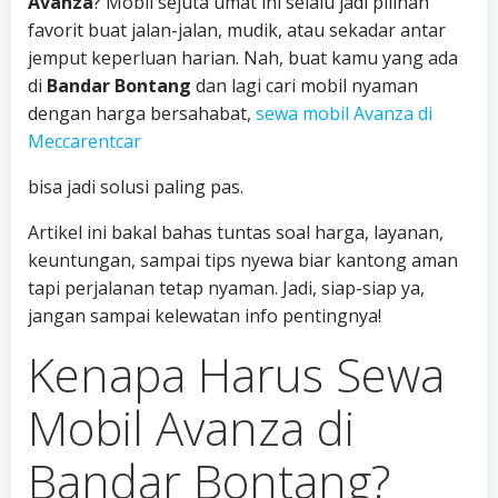
Avanza
? Mobil sejuta umat ini selalu jadi pilihan
favorit buat jalan-jalan, mudik, atau sekadar antar
jemput keperluan harian. Nah, buat kamu yang ada
di
Bandar Bontang
dan lagi cari mobil nyaman
dengan harga bersahabat,
sewa mobil Avanza di
Meccarentcar
bisa jadi solusi paling pas.
Artikel ini bakal bahas tuntas soal harga, layanan,
keuntungan, sampai tips nyewa biar kantong aman
tapi perjalanan tetap nyaman. Jadi, siap-siap ya,
jangan sampai kelewatan info pentingnya!
Kenapa Harus Sewa
Mobil Avanza di
Bandar Bontang?