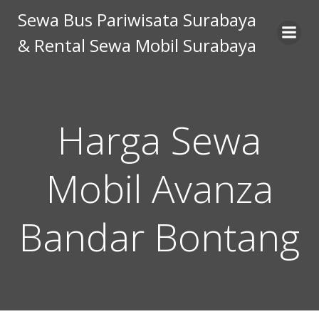
Skip
Sewa Bus Pariwisata Surabaya
to
& Rental Sewa Mobil Surabaya
content
Harga Sewa
Mobil Avanza
Bandar Bontang