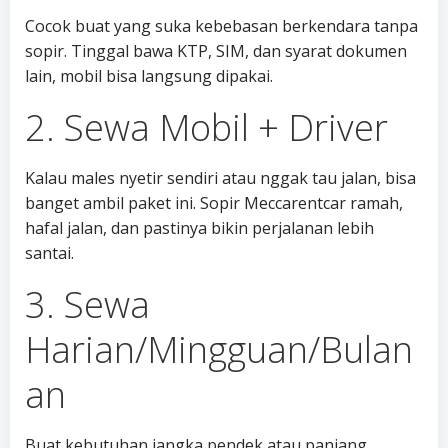
Cocok buat yang suka kebebasan berkendara tanpa
sopir. Tinggal bawa KTP, SIM, dan syarat dokumen
lain, mobil bisa langsung dipakai.
2. Sewa Mobil + Driver
Kalau males nyetir sendiri atau nggak tau jalan, bisa
banget ambil paket ini. Sopir Meccarentcar ramah,
hafal jalan, dan pastinya bikin perjalanan lebih
santai.
3. Sewa
Harian/Mingguan/Bulan
an
Buat kebutuhan jangka pendek atau panjang,