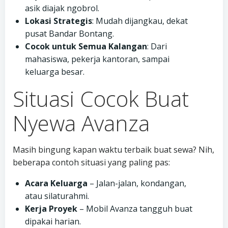
asik diajak ngobrol.
Lokasi Strategis
: Mudah dijangkau, dekat
pusat Bandar Bontang.
Cocok untuk Semua Kalangan
: Dari
mahasiswa, pekerja kantoran, sampai
keluarga besar.
Situasi Cocok Buat
Nyewa Avanza
Masih bingung kapan waktu terbaik buat sewa? Nih,
beberapa contoh situasi yang paling pas:
Acara Keluarga
– Jalan-jalan, kondangan,
atau silaturahmi.
Kerja Proyek
– Mobil Avanza tangguh buat
dipakai harian.