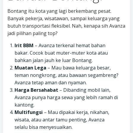
Bontang itu kota yang lagi berkembang pesat.
Banyak pekerja, wisatawan, sampai keluarga yang
butuh transportasi fleksibel. Nah, kenapa sih Avanza
jadi pilihan paling top?
Irit BBM
– Avanza terkenal hemat bahan
bakar. Cocok buat muter-muter kota atau
bahkan jalan jauh ke luar Bontang.
Muatan Lega
– Mau bawa keluarga besar,
teman nongkrong, atau bawaan segambreng?
Avanza tetap aman dan nyaman.
Harga Bersahabat
– Dibanding mobil lain,
Avanza punya harga sewa yang lebih ramah di
kantong.
Multifungsi
– Mau dipakai kerja, nikahan,
wisata, atau antar tamu penting, Avanza
selalu bisa menyesuaikan.