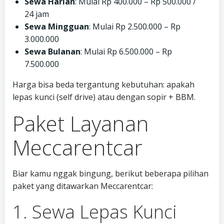
Sewa Harian
: Mulai Rp 400.000 – Rp 500.000 /
24 jam
Sewa Mingguan
: Mulai Rp 2.500.000 – Rp
3.000.000
Sewa Bulanan
: Mulai Rp 6.500.000 – Rp
7.500.000
Harga bisa beda tergantung kebutuhan: apakah
lepas kunci (self drive) atau dengan sopir + BBM.
Paket Layanan
Meccarentcar
Biar kamu nggak bingung, berikut beberapa pilihan
paket yang ditawarkan Meccarentcar:
1. Sewa Lepas Kunci