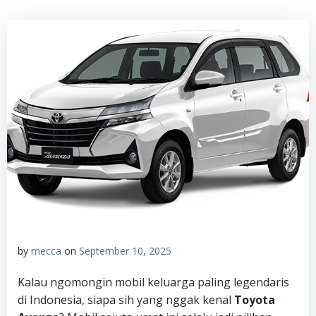
by
mecca
on
September 10, 2025
Kalau ngomongin mobil keluarga paling legendaris
di Indonesia, siapa sih yang nggak kenal
Toyota