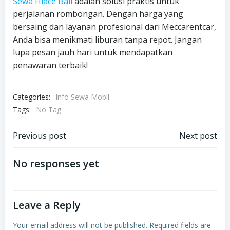
Sewa Hiace Bali
adalah solusi praktis untuk
perjalanan rombongan. Dengan harga yang
bersaing dan layanan profesional dari Meccarentcar,
Anda bisa menikmati liburan tanpa repot. Jangan
lupa pesan jauh hari untuk mendapatkan
penawaran terbaik!
Categories:
Info Sewa Mobil
Tags:
No Tag
Post
Post
Previous post
Next post
navigation
navigation
No responses yet
Leave a Reply
Your email address will not be published.
Required fields are