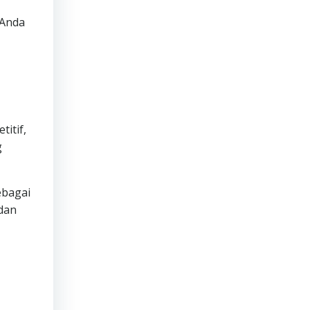
 Anda
itif,
g
ebagai
 dan